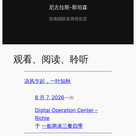
尼古拉斯-斯坦森
浩海国际首席优化官
观看、阅读、聆听
凉风乍起，一叶知秋
8 月 7, 2026
—
由
Digital Operation Center –
Richie
于
一船两港三餐四季