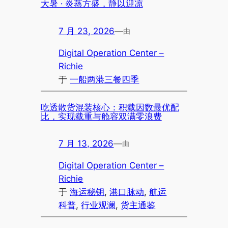
大暑 · 炎蒸方盛，静以迎凉
7 月 23, 2026
—
由
Digital Operation Center –
Richie
于
一船两港三餐四季
吃透散货混装核心：积载因数最优配
比，实现载重与舱容双满零浪费
7 月 13, 2026
—
由
Digital Operation Center –
Richie
于
海运秘钥
, 
港口脉动
, 
航运
科普
, 
行业观澜
, 
货主通鉴