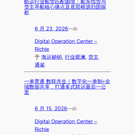
航运行业船货匹配困境：船东找货与
货主寻船核心痛点及底层根源归因探
析
6 月 23, 2026
—
由
Digital Operation Center –
Richie
于
海运秘钥
, 
行业观澜
, 
货主
通鉴
一单贯通 数联共生｜数字化一单制+全
域数据共享，打通多式联运最后一公
里
6 月 15, 2026
—
由
Digital Operation Center –
Richie