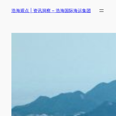
跳
浩海观点 | 资讯洞察 – 浩海国际海运集团
至
内
容