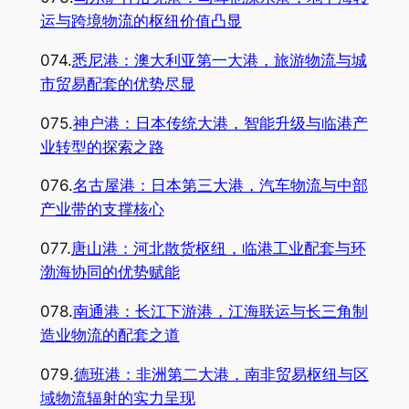
运与跨境物流的枢纽价值凸显
074.
悉尼港：澳大利亚第一大港，旅游物流与城
市贸易配套的优势尽显
075.
神户港：日本传统大港，智能升级与临港产
业转型的探索之路
076.
名古屋港：日本第三大港，汽车物流与中部
产业带的支撑核心
077.
唐山港：河北散货枢纽，临港工业配套与环
渤海协同的优势赋能
078.
南通港：长江下游港，江海联运与长三角制
造业物流的配套之道
079.
德班港：非洲第二大港，南非贸易枢纽与区
域物流辐射的实力呈现