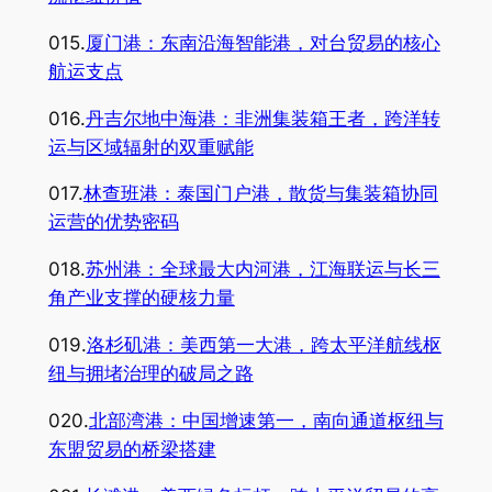
015.
厦门港：东南沿海智能港，对台贸易的核心
航运支点
016.
丹吉尔地中海港：非洲集装箱王者，跨洋转
运与区域辐射的双重赋能
017.
林查班港：泰国门户港，散货与集装箱协同
运营的优势密码
018.
苏州港：全球最大内河港，江海联运与长三
角产业支撑的硬核力量
019.
洛杉矶港：美西第一大港，跨太平洋航线枢
纽与拥堵治理的破局之路
020.
北部湾港：中国增速第一，南向通道枢纽与
东盟贸易的桥梁搭建