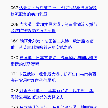
067.
达曼港：波斯湾门户，沙特贸易枢纽与能源
物流配套的实力彰显
068.
吉大港：孟加拉最大港，制造业物流支撑与
区域航线拓展的潜力挖掘
069.
勒阿弗尔港：法国第二大港，欧洲腹地辐
射与跨英吉利海峡转运的实践之路
070.
横滨港：日本重要港，汽车物流与国际航线
衔接的优势密码
071.
卡亚俄港：秘鲁最大港，矿产出口与南美西
海岸贸易枢纽的价值呈现
072.
阿姆巴利港：土耳其新兴港，地中海 – 黑
海转运与区域贸易的支撑之力
073.
马尔萨什洛克港：马耳他深水港，地中海转