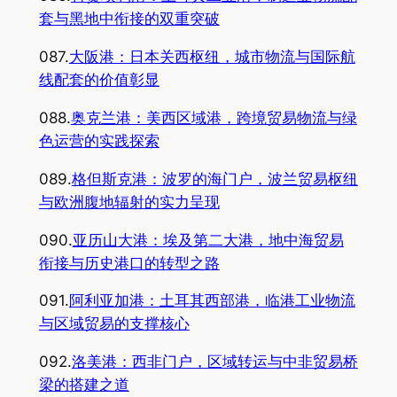
套与黑地中衔接的双重突破
087.
大阪港：日本关西枢纽，城市物流与国际航
线配套的价值彰显
088.
奥克兰港：美西区域港，跨境贸易物流与绿
色运营的实践探索
089.
格但斯克港：波罗的海门户，波兰贸易枢纽
与欧洲腹地辐射的实力呈现
090.
亚历山大港：埃及第二大港，地中海贸易
衔接与历史港口的转型之路
091.
阿利亚加港：土耳其西部港，临港工业物流
与区域贸易的支撑核心
092.
洛美港：西非门户，区域转运与中非贸易桥
梁的搭建之道