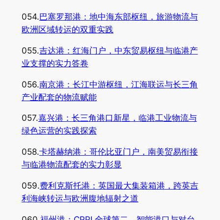
054.
巴塞罗那港：地中海东部枢纽，旅游物流与
欧洲区域转运的双重实践
055.
吉达港：红海门户，中东贸易枢纽与临港产
业支撑的实力答卷
056.
南京港：长江中游枢纽，江海联运与长三角
产业配套的物流赋能
057.
嘉兴港：长三角港口新星，临港工业物流与
绿色运营的实践探索
058.
卡塔赫纳港：哥伦比亚门户，南美贸易衔接
与临港物流配套的实力彰显
059.
费利克斯托港：英国最大集装箱港，跨英吉
利海峡转运与欧洲腹地辐射之道
060.
福州港：CPPI 全球第二，智能港口与对台