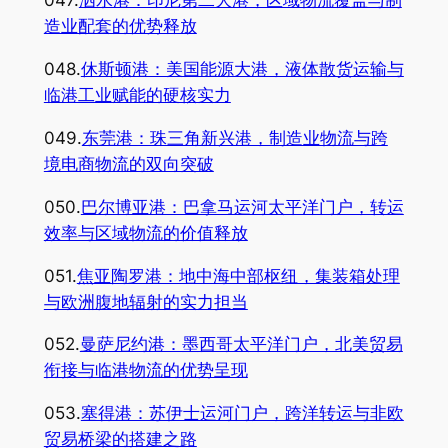
047.
泗水港：印尼第二大港，区域物流覆盖与制
造业配套的优势释放
048.
休斯顿港：美国能源大港，液体散货运输与
临港工业赋能的硬核实力
049.
东莞港：珠三角新兴港，制造业物流与跨
境电商物流的双向突破
050.
巴尔博亚港：巴拿马运河太平洋门户，转运
效率与区域物流的价值释放
051.
焦亚陶罗港：地中海中部枢纽，集装箱处理
与欧洲腹地辐射的实力担当
052.
曼萨尼约港：墨西哥太平洋门户，北美贸易
衔接与临港物流的优势呈现
053.
塞得港：苏伊士运河门户，跨洋转运与非欧
贸易桥梁的搭建之路