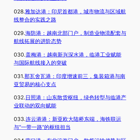
028.
雅加达港：印尼首都港，城市物流与区域航
线整合的实践之路
029.
海防港：越南北部门户，制造业物流配套与
航线拓展的进阶态势
030.
盖梅港：越南新兴深水港，临港工业赋能
与国际航线接入的突破
031.
那瓦舍瓦港：印度增速前三，集装箱港与南
亚贸易的核心支点
032.
日照港：山东散货枢纽，绿色转型与临港产
业联动的双向赋能
033.
连云港港：新亚欧大陆桥东端，海铁联运
与“一带一路”的枢纽担当