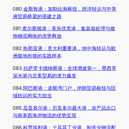
080.
金斯敦港：加勒比海枢纽，跨洋转运与中美
洲贸易桥梁的搭建之路
081.
查尔斯顿港：美东优质港，集装箱处理与腹
地物流网络的优势释放
082.
热那亚港：意大利重要港，地中海转运与欧
洲腹地衔接的实践样本
083.
拉萨罗卡德纳斯港：全球增速第一，墨西哥
深水港与北美贸易的潜力爆发
084.
阿巴斯港：波斯湾门户，伊朗贸易枢纽与区
域转运的实力担当
085.
瓜亚基尔港：厄瓜多尔最大港，农产品出口
与南美西海岸物流的优势呈现
086.
科贾埃利港：土耳其工业港，制造业物流配