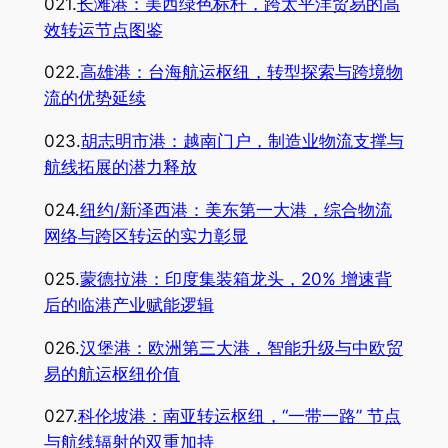
021.
长滩港：美西绿色标杆，跨太平洋贸易的高
效转运节点图鉴
022.
高雄港：台海航运枢纽，转型探索与跨境物
流的优势延续
023.
胡志明市港：越南门户，制造业物流支撑与
航线拓展的潜力释放
024.
纽约/新泽西港：美东第一大港，综合物流
网络与跨区转运的实力彰显
025.
蒙德拉港：印度集装箱龙头，20% 增速背
后的临港产业赋能逻辑
026.
汉堡港：欧洲第三大港，智能升级与中欧贸
易的航运枢纽价值
027.
科伦坡港：南亚转运枢纽，“一带一路” 节点
与航线辐射的双重加持