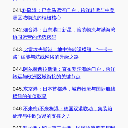
041.
科隆港：巴拿马运河门户，跨洋转运与中美
洲区域物流的枢纽核心
042.
烟台港：山东港口新星，滚装物流与渤海湾
协同运营的优势密码
043.
比雷埃夫斯港：地中海转运枢纽，“一带一
路” 赋能与航线网络的升级之路
044.
阿尔赫西拉斯港：直布罗陀海峡门户，跨洋
转运与欧洲区域衔接的关键节点
045.
东京港：日本首都港，城市物流与国际航线
枢纽的价值彰显
046.
不来梅/不来梅港：德国双港联动，集装箱
处理与中欧贸易的支撑之力