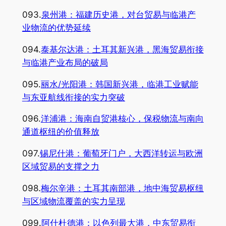
093.
泉州港：福建历史港，对台贸易与临港产
业物流的优势延续
094.
泰基尔达港：土耳其新兴港，黑海贸易衔接
与临港产业布局的破局
095.
丽水/光阳港：韩国新兴港，临港工业赋能
与东亚航线衔接的实力突破
096.
洋浦港：海南自贸港核心，保税物流与南向
通道枢纽的价值释放
097.
锡尼什港：葡萄牙门户，大西洋转运与欧洲
区域贸易的支撑之力
098.
梅尔辛港：土耳其南部港，地中海贸易枢纽
与区域物流覆盖的实力呈现
099.
阿什杜德港：以色列最大港，中东贸易衔