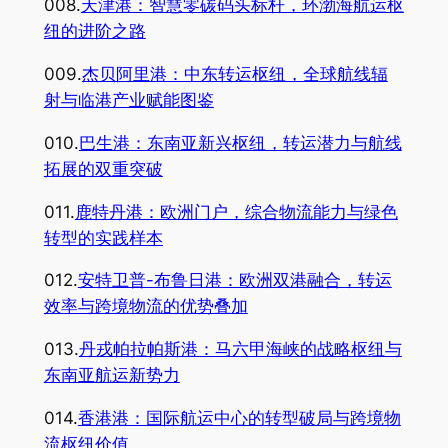
008.
天津港：智慧零碳码头标杆，环渤海航运枢
纽的进阶之路
009.
杰贝阿里港：中东转运枢纽，全球航线辐
射与临港产业赋能图鉴
010.
巴生港：东南亚新兴枢纽，转运潜力与航线
拓展的双重突破
011.
鹿特丹港：欧洲门户，综合物流能力与绿色
转型的实践样本
012.
安特卫普-布鲁日港：欧洲双港融合，转运
效率与跨境物流的优势叠加
013.
丹戎帕拉帕斯港：马六甲海峡的战略枢纽与
东南亚航运新势力
014.
香港港：国际航运中心的转型破局与跨境物
流枢纽价值