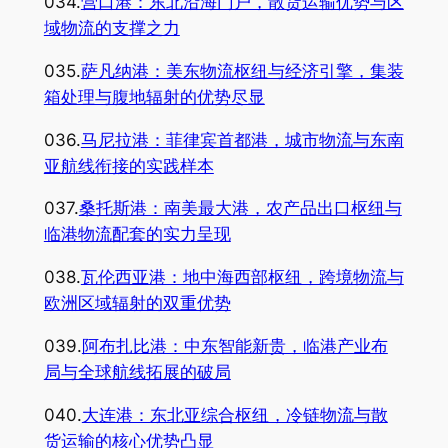
034.
营口港：东北沿海门户，散货运输优势与区
域物流的支撑之力
035.
萨凡纳港：美东物流枢纽与经济引擎，集装
箱处理与腹地辐射的优势尽显
036.
马尼拉港：菲律宾首都港，城市物流与东南
亚航线衔接的实践样本
037.
桑托斯港：南美最大港，农产品出口枢纽与
临港物流配套的实力呈现
038.
瓦伦西亚港：地中海西部枢纽，跨境物流与
欧洲区域辐射的双重优势
039.
阿布扎比港：中东智能新贵，临港产业布
局与全球航线拓展的破局
040.
大连港：东北亚综合枢纽，冷链物流与散
货运输的核心优势凸显