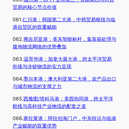
贸易的核心节点价值
061.
仁川港：韩国第二大港，中韩贸易枢纽与临
港自贸区的双重赋能
062.
弗吉尼亚港：美东智能标杆，集装箱处理与
腹地物流网络的优势叠加
063.
温哥华港：加拿大最大港，跨太平洋贸易
衔接与冷链物流的实力呈现
064.
墨尔本港：澳大利亚第二大港，农产品出口
与城市物流的支撑之力
065.
西雅图/塔科马港：美西协同港，跨太平洋
航线与高科技产业物流的配套之道
066.
塞拉莱港：阿拉伯海门户，中东转运与临港
产业赋能的双重优势